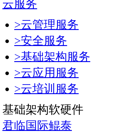
云服务
>云管理服务
>安全服务
>基础架构服务
>云应用服务
>云培训服务
基础架构软硬件
君临国际鲲泰