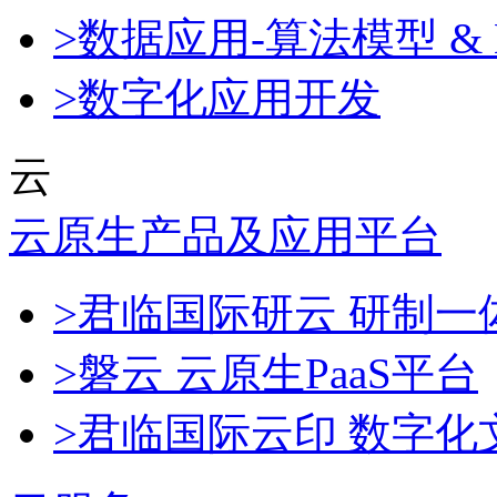
>数据应用-算法模型 & 
>数字化应用开发
云
云原生产品及应用平台
>君临国际研云 研制
>磐云 云原生PaaS平台
>君临国际云印 数字化