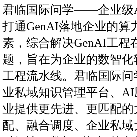
君临国际问学——企业级Ag
打通GenAI落地企业的算力
素，综合解决GenAI工程在
题，旨在为企业的数智
工程流水线。君临国际问学
业私域知识管理平台、A
业提供更先进、更匹配的
配、融合调度、企业