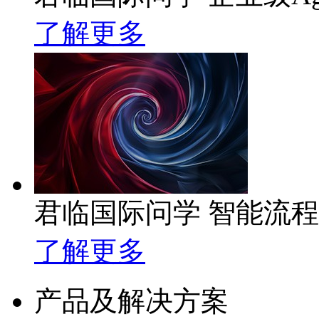
了解更多
君临国际问学 智能流
了解更多
产品及解决方案