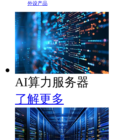
外设产品
AI算力服务器
了解更多