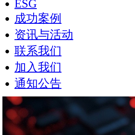
ESG
成功案例
资讯与活动
联系我们
加入我们
通知公告