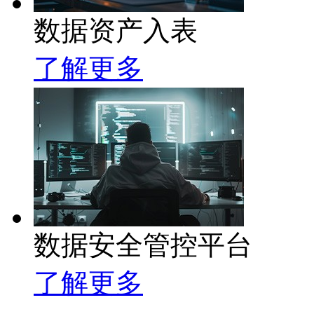
数据资产入表
了解更多
数据安全管控平台
了解更多